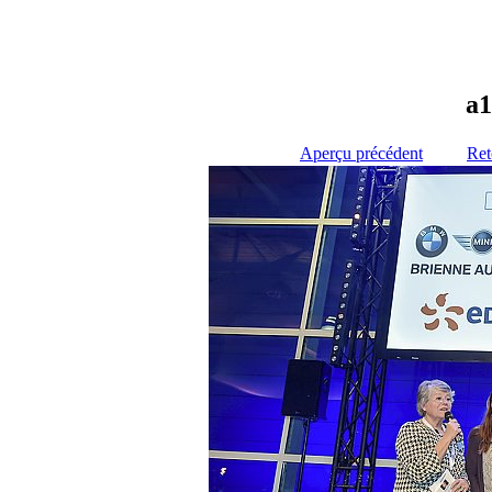
a1
Aperçu précédent
Ret